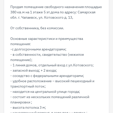
Продам помещение свободного назначения площадью
380 кв.м на 1 этаже 5 эт.дома по адресу: Самарская
обл. г. Чапаевск, ул. Котовского д. 13,
От собственника, без комиссии.
Основные характеристики и преимущества
помещения:
-с долгосрочными арендаторами;
- в собственности, свидетельство (нежилое
помещение);
- 1 линия домов, отдельный вход с ул.Котовского;
- запасной выход; + 2 входа;
- соседство с федеральными арендаторами;
- удобное расположение – высокий пешеходный и
транспортный поток;
- находится на центральной улице города;
- состоит из нескольких помещений различной
планировки ;
- высота потолка 3 м;
- качественный ремонт, в зале пол - - плитка.;