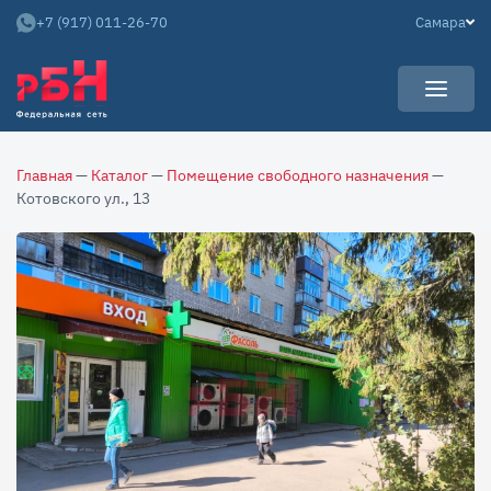
+7 (917) 011-26-70
Самара
УСЛУГИ
Главная
—
Каталог
—
Помещение свободного назначения
—
НОВОСТИ
Арендаторам
Котовского ул., 13
КАРЬЕРА
Покупателям
О КОМПАНИИ
Собственникам
АРЕНДНЫЙ БИЗНЕС
О нас
Команда
Контакты
Отзывы