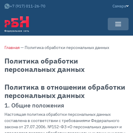
+7 (917) 011-26-70
Самара
УСЛУГИ
Главная
— Политика обработки персональных данных
НОВОСТИ
Арендаторам
Политика обработки
КАРЬЕРА
Покупателям
персональных данных
О КОМПАНИИ
Собственникам
АРЕНДНЫЙ БИЗНЕС
О нас
Политика в отношении обработки
Команда
персональных данных
Контакты
1. Общие положения
Отзывы
Настоящая политика обработки персональных данных
составлена в соответствии с требованиями Федерального
закона от 27.07.2006. №152-ФЗ «О персональных данных» и